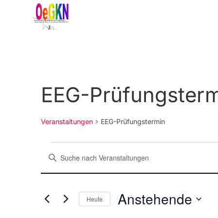
EEG-Prüfungsterm
Veranstaltungen
EEG-Prüfungstermin
V
G
e
e
r
b
a
Anstehende
e
Heute
n
n
D
s