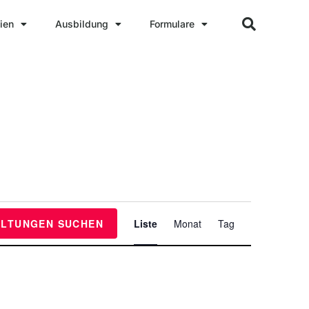
ien
Ausbildung
Formulare
V
ALTUNGEN SUCHEN
Liste
Monat
Tag
e
r
a
n
s