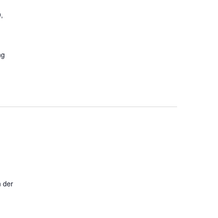
,
ng
f
n der