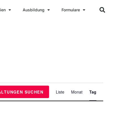
ien
Ausbildung
Formulare
V
ALTUNGEN SUCHEN
Liste
Monat
Tag
e
r
a
n
s