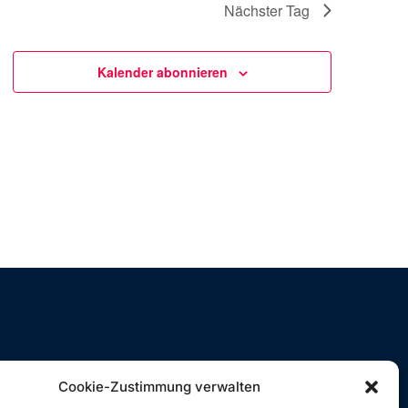
a
Nächster Tag
v
i
Kalender abonnieren
g
a
t
i
o
n
Cookie-Zustimmung verwalten