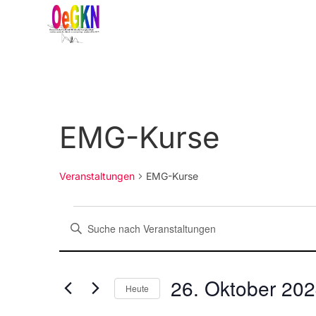
EMG-Kurse
Veranstaltungen
EMG-Kurse
V
G
e
e
r
b
a
26. Oktober 20
e
Heute
n
n
D
s