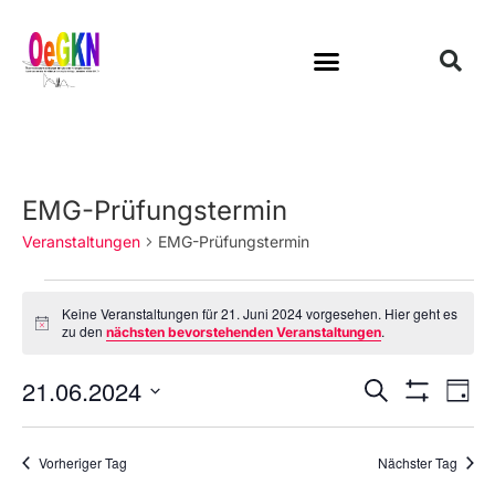
EMG-Prüfungstermin
Veranstaltungen
EMG-Prüfungstermin
Keine Veranstaltungen für 21. Juni 2024 vorgesehen. Hier geht es
H
zu den
.
nächsten bevorstehenden Veranstaltungen
i
n
21.06.2024
w
V
V
S
T
e
u
S
e
e
i
a
D
H
c
s
r
g
O
r
a
h
Vorheriger Tag
Nächster Tag
W
a
e
a
F
t