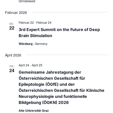
Grindelwald
i
o
Februar 2026
n
Februar 22
-
Februar 24
SO.
22
3rd Expert Summit on the Future of Deep
Brain Stimulation
Würzburg
, Germany
April 2026
April 24
-
April 25
FR.
24
Gemeinsame Jahrestagung der
Österreichischen Gesellschaft für
Epileptologie (ÖGfE) und der
Österreichischen Gesellschaft für Klinische
Neurophysiologie und funktionelle
Bildgebung (ÖGKN) 2026
Alte Universität Graz