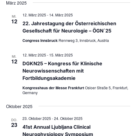
März 2025
a
l
ä
l
t
h
12. März 2025
-
14. März 2025
MI.
12
u
t
l
22. Jahrestagung der Österreichischen
n
u
Gesellschaft für Neurologie – ÖGN´25
e
g
n
n
Congress Innsbruck
Rennweg 3, Innsbruck, Austria
A
g
.
n
12. März 2025
-
15. März 2025
e
MI.
s
12
DGKN25 – Kongress für Klinische
n
i
Neurowissenschaften mit
S
c
Fortbildungsakademie
u
h
Kongresshaus der Messe Frankfurt
Osloer Straße 5, Frankfurt,
c
t
Germany
e
h
n
Oktober 2025
-
-
u
23. Oktober 2025
-
24. Oktober 2025
N
DO.
n
23
41st Annual Ljubljana Clinical
a
d
Neurophysiology Symposium
v