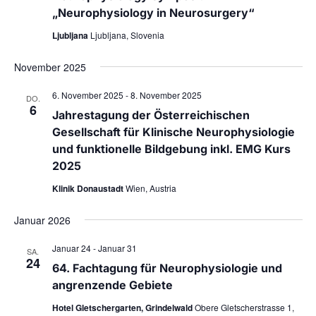
A
„Neurophysiology in Neurosurgery“
i
n
g
Ljubljana
Ljubljana, Slovenia
s
a
November 2025
t
i
i
c
6. November 2025
-
8. November 2025
DO.
o
6
h
Jahrestagung der Österreichischen
n
t
Gesellschaft für Klinische Neurophysiologie
e
und funktionelle Bildgebung inkl. EMG Kurs
2025
n
n
Klinik Donaustadt
Wien, Austria
a
Januar 2026
v
i
Januar 24
-
Januar 31
SA.
24
g
64. Fachtagung für Neurophysiologie und
angrenzende Gebiete
a
t
Hotel Gletschergarten, Grindelwald
Obere Gletscherstrasse 1,