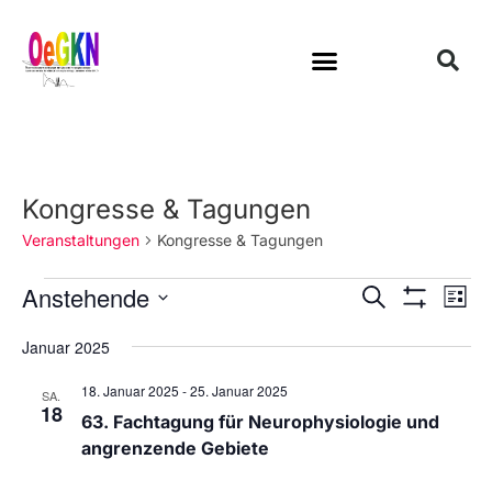
Kongresse & Tagungen
Veranstaltungen
Kongresse & Tagungen
Anstehende
V
V
S
L
u
S
e
e
i
D
H
c
Januar 2025
r
s
O
r
a
h
W
t
a
e
a
F
t
18. Januar 2025
-
25. Januar 2025
e
SA.
n
I
18
n
u
63. Fachtagung für Neurophysiologie und
L
s
T
s
angrenzende Gebiete
m
E
t
R
t
w
a
S