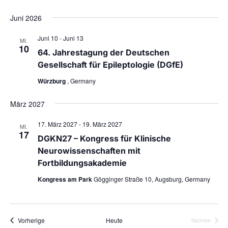
Juni 2026
Juni 10
-
Juni 13
MI.
10
64. Jahrestagung der Deutschen
Gesellschaft für Epileptologie (DGfE)
Würzburg
, Germany
März 2027
17. März 2027
-
19. März 2027
MI.
17
DGKN27 – Kongress für Klinische
Neurowissenschaften mit
Fortbildungsakademie
Kongress am Park
Gögginger Straße 10, Augsburg, Germany
Veranstaltungen
Vorherige
Heute
Nächste
Veranstalt