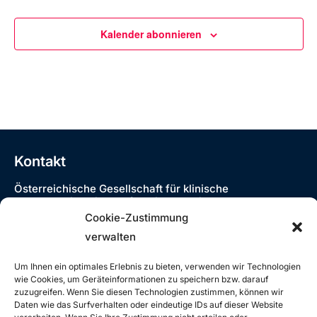
Kalender abonnieren
Kontakt
Österreichische Gesellschaft für klinische
Neurophysiologie und funktionelle Bildgebung
Cookie-Zustimmung
Siebensterngasse 31/8, 1070 Wien
verwalten
T: +43 (0)1 890 3474 – 980
E:
oegkn@studio12.at
Um Ihnen ein optimales Erlebnis zu bieten, verwenden wir Technologien
wie Cookies, um Geräteinformationen zu speichern bzw. darauf
zuzugreifen. Wenn Sie diesen Technologien zustimmen, können wir
Daten wie das Surfverhalten oder eindeutige IDs auf dieser Website