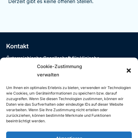
Derzeit gibt es keine offenen Stellen.
Kontakt
Österreichische Gesellschaft für klinische
Neurophysiologie und funktionelle Bildgebung
Cookie-Zustimmung
Siebensterngasse 31/8, 1070 Wien
verwalten
T: +43 (0)1 890 3474 – 980
E:
oegkn@studio12.at
Um Ihnen ein optimales Erlebnis zu bieten, verwenden wir Technologien
wie Cookies, um Geräteinformationen zu speichern bzw. darauf
zuzugreifen. Wenn Sie diesen Technologien zustimmen, können wir
Daten wie das Surfverhalten oder eindeutige IDs auf dieser Website
verarbeiten. Wenn Sie Ihre Zustimmung nicht erteilen oder
Rechtliches
zurückziehen, können bestimmte Merkmale und Funktionen
beeinträchtigt werden.
Impressum
Datenschutzerklärung