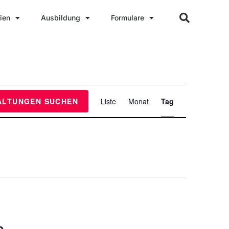
ien
Ausbildung
Formulare
V
ALTUNGEN SUCHEN
Liste
Monat
Tag
e
r
a
n
s
t
a
l
t
u
e