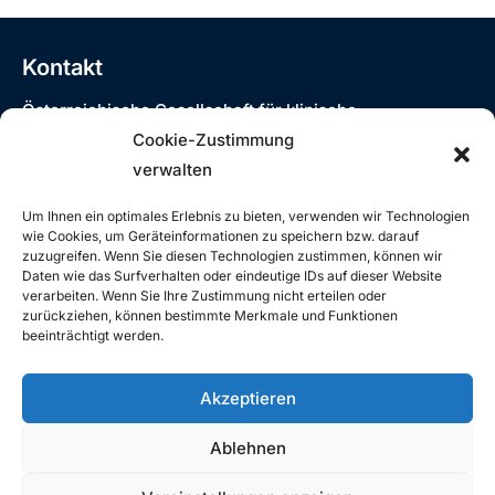
n
n
n
n
n
n
n
a
-
u
e
e
e
e
e
e
e
N
l
n
n
n
n
n
n
n
n
a
Kontakt
t
d
v
u
A
Österreichische Gesellschaft für klinische
i
n
Neurophysiologie und funktionelle Bildgebung
n
Cookie-Zustimmung
g
g
Siebensterngasse 31/8, 1070 Wien
s
verwalten
a
T: +43 (0)1 890 3474 – 980
e
t
i
E:
oegkn@studio12.at
Um Ihnen ein optimales Erlebnis zu bieten, verwenden wir Technologien
n
i
c
wie Cookies, um Geräteinformationen zu speichern bzw. darauf
o
zuzugreifen. Wenn Sie diesen Technologien zustimmen, können wir
h
Daten wie das Surfverhalten oder eindeutige IDs auf dieser Website
n
t
verarbeiten. Wenn Sie Ihre Zustimmung nicht erteilen oder
Rechtliches
zurückziehen, können bestimmte Merkmale und Funktionen
e
beeinträchtigt werden.
n
Impressum
n
Datenschutzerklärung
Akzeptieren
a
v
Ablehnen
i
Österreichische Gesellschaft für klinische Neurophysiologie und