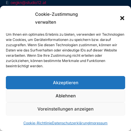
E:
oegkn@studio12.at
Cookie-Zustimmung
verwalten
Rechtliches
Um Ihnen ein optimales Erlebnis zu bieten, verwenden wir Technologien
wie Cookies, um Geräteinformationen zu speichern bzw. darauf
Impressum
zuzugreifen. Wenn Sie diesen Technologien zustimmen, können wir
Datenschutzerklärung
Daten wie das Surfverhalten oder eindeutige IDs auf dieser Website
verarbeiten. Wenn Sie Ihre Zustimmung nicht erteilen oder
zurückziehen, können bestimmte Merkmale und Funktionen
beeinträchtigt werden.
Österreichische Gesellschaft für klinische Neurophysiologie und
funktionelle Bildgebung
Akzeptieren
© Alle Rechte vorbehalten
Made by studio12 gmbh
Ablehnen
Voreinstellungen anzeigen
Cookie-Richtlinie
Datenschutzerklärung
Impressum