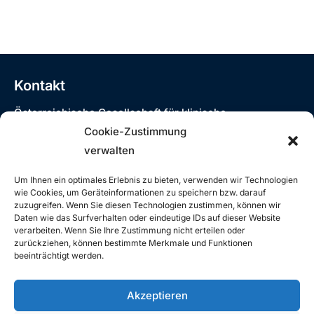
Kontakt
Österreichische Gesellschaft für klinische
Neurophysiologie und funktionelle Bildgebung
Cookie-Zustimmung
Siebensterngasse 31/8, 1070 Wien
verwalten
T: +43 (0)1 890 3474 – 980
E:
oegkn@studio12.at
Um Ihnen ein optimales Erlebnis zu bieten, verwenden wir Technologien
wie Cookies, um Geräteinformationen zu speichern bzw. darauf
zuzugreifen. Wenn Sie diesen Technologien zustimmen, können wir
Daten wie das Surfverhalten oder eindeutige IDs auf dieser Website
verarbeiten. Wenn Sie Ihre Zustimmung nicht erteilen oder
Rechtliches
zurückziehen, können bestimmte Merkmale und Funktionen
beeinträchtigt werden.
Impressum
Datenschutzerklärung
Akzeptieren