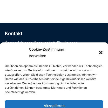
Kontakt
Österreichische Gesellschaft für klinische
Neurophysiologie und funktionelle Bildgebung
Cookie-Zustimmung
Siebensterngasse 31/8, 1070 Wien
verwalten
T: +43 (0)1 890 3474 – 980
E:
oegkn@studio12.at
Um Ihnen ein optimales Erlebnis zu bieten, verwenden wir Technologien
wie Cookies, um Geräteinformationen zu speichern bzw. darauf
zuzugreifen. Wenn Sie diesen Technologien zustimmen, können wir
Daten wie das Surfverhalten oder eindeutige IDs auf dieser Website
verarbeiten. Wenn Sie Ihre Zustimmung nicht erteilen oder
Rechtliches
zurückziehen, können bestimmte Merkmale und Funktionen
beeinträchtigt werden.
Impressum
Datenschutzerklärung
Akzeptieren