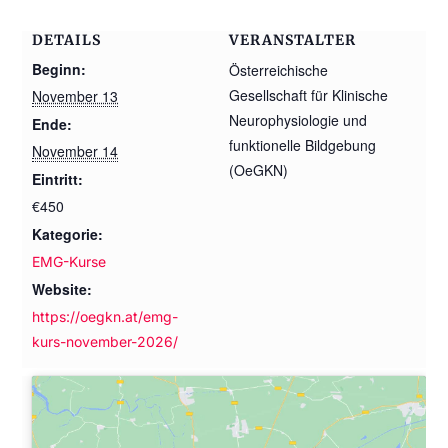
DETAILS
VERANSTALTER
Beginn:
Österreichische
Gesellschaft für Klinische
November 13
Neurophysiologie und
Ende:
funktionelle Bildgebung
November 14
(OeGKN)
Eintritt:
€450
Kategorie:
EMG-Kurse
Website:
https://oegkn.at/emg-
kurs-november-2026/