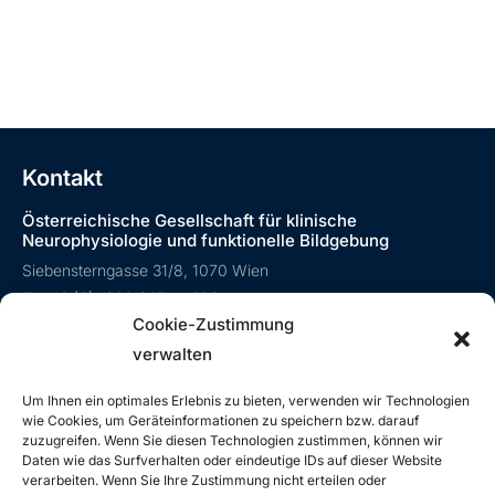
Kontakt
Österreichische Gesellschaft für klinische
Neurophysiologie und funktionelle Bildgebung
Siebensterngasse 31/8, 1070 Wien
T: +43 (0)1 890 3474 – 980
Cookie-Zustimmung
E:
oegkn@studio12.at
verwalten
Um Ihnen ein optimales Erlebnis zu bieten, verwenden wir Technologien
wie Cookies, um Geräteinformationen zu speichern bzw. darauf
Rechtliches
zuzugreifen. Wenn Sie diesen Technologien zustimmen, können wir
Daten wie das Surfverhalten oder eindeutige IDs auf dieser Website
Impressum
verarbeiten. Wenn Sie Ihre Zustimmung nicht erteilen oder